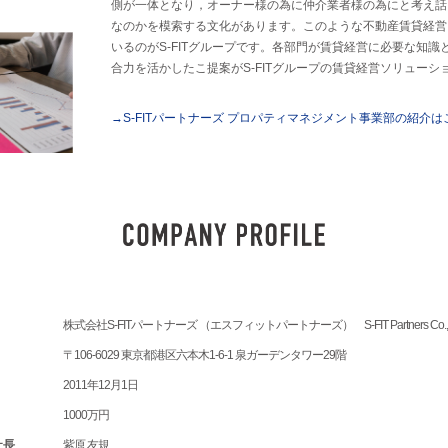
側が一体となり，オーナー様の為に仲介業者様の為にと考え話
なのかを模索する文化があります。このような不動産賃貸経営
いるのがS-FITグループです。各部門が賃貸経営に必要な知
合力を活かしたこ提案がS-FITグループの賃貸経営ソリューシ
→S-FITパートナーズ プロパティマネジメント事業部の紹介は
株式会社S-FITパートナーズ （エスフィットパートナーズ） S-FIT Partners Co.,L
〒106-6029 東京都港区六本木1-6-1 泉ガーデンタワー29階
2011年12月1日
1000万円
社長
紫原 友規