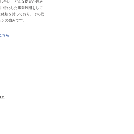
し合い、どんな提案が最適
に特化した事業展開をして
識と経験を持っており、その総
ョンの強みです。
こちら
td.