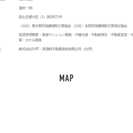
酒井 一郎
国土交通大臣（1）第10571号
（公社）東京都宅地建物取引業協会 （公社）全国宅地建物取引業保証協会
賃貸管理事業・
新築マンション開発・戸建分譲・不動産再生・不動産賃貸・
業・ホテル開発
社
株式会社S-FIT・
喜飛特不動產股份有限公司（台湾）